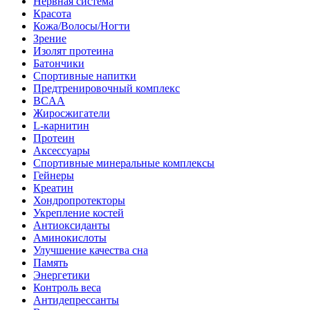
Нервная система
Красота
Кожа/Волосы/Ногти
Зрение
Изолят протеина
Батончики
Спортивные напитки
Предтренировочный комплекс
BCAA
Жиросжигатели
L-карнитин
Протеин
Аксессуары
Спортивные минеральные комплексы
Гейнеры
Креатин
Хондропротекторы
Укрепление костей
Антиоксиданты
Аминокислоты
Улучшение качества сна
Память
Энергетики
Контроль веса
Антидепрессанты