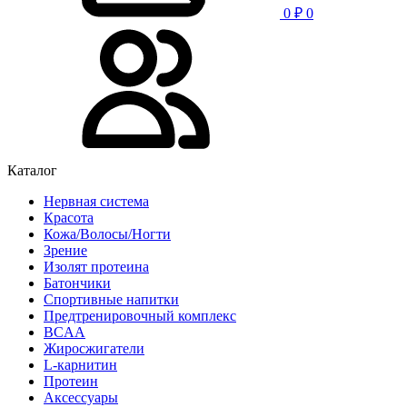
0
₽
0
Каталог
Нервная система
Красота
Кожа/Волосы/Ногти
Зрение
Изолят протеина
Батончики
Спортивные напитки
Предтренировочный комплекс
BCAA
Жиросжигатели
L-карнитин
Протеин
Аксессуары