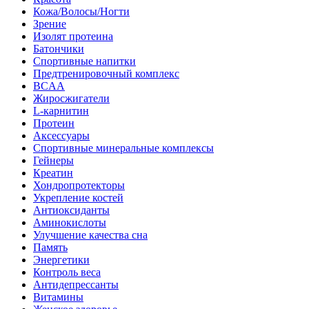
Кожа/Волосы/Ногти
Зрение
Изолят протеина
Батончики
Спортивные напитки
Предтренировочный комплекс
BCAA
Жиросжигатели
L-карнитин
Протеин
Аксессуары
Спортивные минеральные комплексы
Гейнеры
Креатин
Хондропротекторы
Укрепление костей
Антиоксиданты
Аминокислоты
Улучшение качества сна
Память
Энергетики
Контроль веса
Антидепрессанты
Витамины