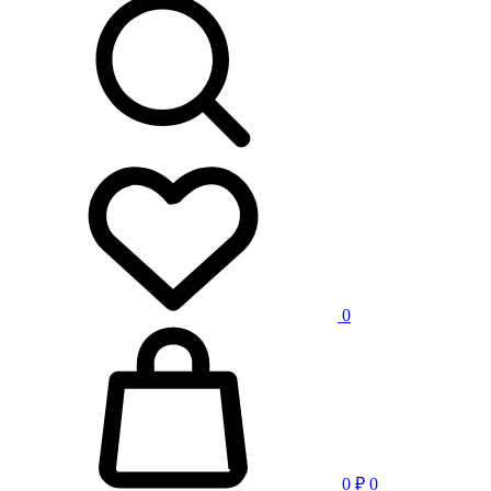
0
0
₽
0