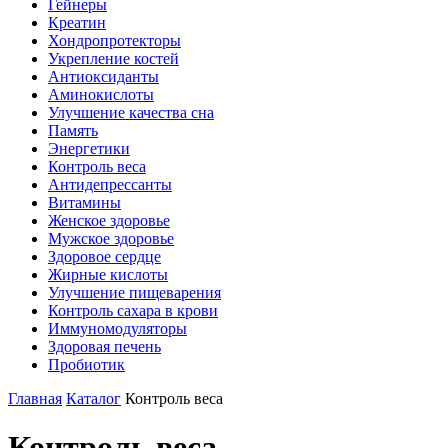
Гейнеры
Креатин
Хондропротекторы
Укрепление костей
Антиоксиданты
Аминокислоты
Улучшение качества сна
Память
Энергетики
Контроль веса
Антидепрессанты
Витамины
Женское здоровье
Мужское здоровье
Здоровое сердце
Жирные кислоты
Улучшение пищеварения
Контроль сахара в крови
Иммуномодуляторы
Здоровая печень
Пробиотик
Главная
Каталог
Контроль веса
Контроль веса