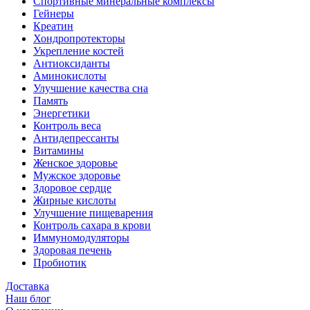
Спортивные минеральные комплексы
Гейнеры
Креатин
Хондропротекторы
Укрепление костей
Антиоксиданты
Аминокислоты
Улучшение качества сна
Память
Энергетики
Контроль веса
Антидепрессанты
Витамины
Женское здоровье
Мужское здоровье
Здоровое сердце
Жирные кислоты
Улучшение пищеварения
Контроль сахара в крови
Иммуномодуляторы
Здоровая печень
Пробиотик
Доставка
Наш блог