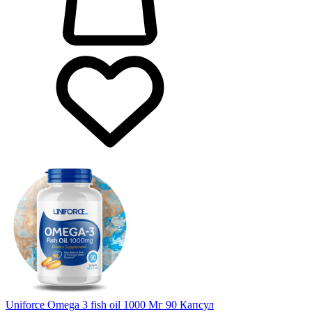
Uniforce Omega 3 fish oil 1000 Мг 90 Капсул