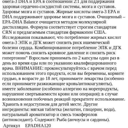
омега-3 DHA и EPA в соотношении 2:1 для поддержания
здоровья сердечно-сосудистой системы, мозга и суставов.
Здоровье мозга и суставов. Жирные кислоты омега-3 EPA и
DHA поддерживают здоровье мозга и суставов. Очищенный –
EPA-DHA Balance очищается методом молекулярной
дистилляции. Формула соответствует строгим стандартам
CRN и предлагаемым стандартам фармакопеи США.
Исследования показывают, что потребление жирных кислот
омега-3 ЭПК и ДГК может снизить риск ишемической
болезни сердца. Комбинированное потребление ЭПК и ДГК
может помочь снизить кровяное давление и снизить риск
гипертонии" Взрослым принимать по 2 капсулы один раз в
день во время еды или по указанию квалифицированного
врача. ВНИМАНИЕ: проконсультируйтесь с врачом перед
использованием этого продукта, если вы беременны, кормите
грудью, в возрасте до 18 лет, принимаете лекарства (особенно
если принимаете разжижающие кровь/антикоагулянты),
имеете заболевание (особенно аллергию на морепродукты,
нарушение свертываемости крови или операция); в случае
возникновения побочных реакций прекратите использование.
Хранить в недоступном для детей месте. Другие
ингредиенты: мягкая таблетка (желатин, глицерин, вода),
натуральный ароматизатор и смесь токоферолов
(антиоксидант). Содержит: Рыба (анчоусы и сардины).
Артикул
EPADHA120