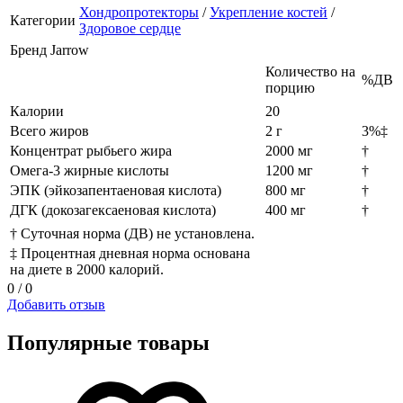
Хондропротекторы
/
Укрепление костей
/
Категории
Здоровое сердце
Бренд
Jarrow
Количество на
%ДВ
порцию
Калории
20
Всего жиров
2 г
3%‡
Концентрат рыбьего жира
2000 мг
†
Омега-3 жирные кислоты
1200 мг
†
ЭПК (эйкозапентаеновая кислота)
800 мг
†
ДГК (докозагексаеновая кислота)
400 мг
†
† Суточная норма (ДВ) не установлена.
‡ Процентная дневная норма основана
на диете в 2000 калорий.
0 / 0
Добавить отзыв
Популярные товары