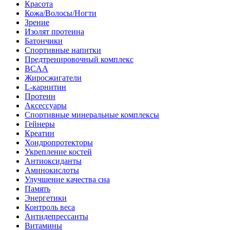
Красота
Кожа/Волосы/Ногти
Зрение
Изолят протеина
Батончики
Спортивные напитки
Предтренировочный комплекс
BCAA
Жиросжигатели
L-карнитин
Протеин
Аксессуары
Спортивные минеральные комплексы
Гейнеры
Креатин
Хондропротекторы
Укрепление костей
Антиоксиданты
Аминокислоты
Улучшение качества сна
Память
Энергетики
Контроль веса
Антидепрессанты
Витамины