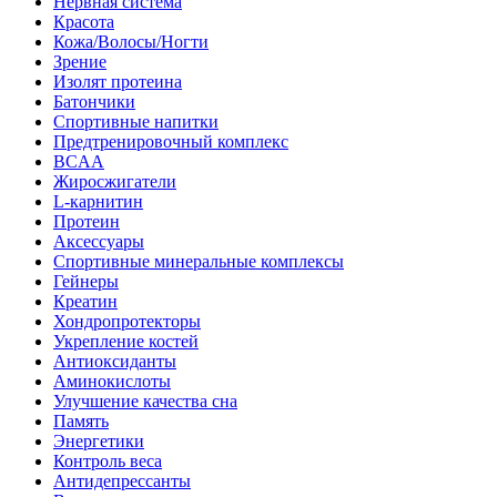
Нервная система
Красота
Кожа/Волосы/Ногти
Зрение
Изолят протеина
Батончики
Спортивные напитки
Предтренировочный комплекс
BCAA
Жиросжигатели
L-карнитин
Протеин
Аксессуары
Спортивные минеральные комплексы
Гейнеры
Креатин
Хондропротекторы
Укрепление костей
Антиоксиданты
Аминокислоты
Улучшение качества сна
Память
Энергетики
Контроль веса
Антидепрессанты