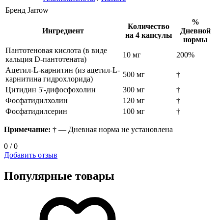
Бренд
Jarrow
%
Количество
Ингредиент
Дневной
на 4 капсулы
нормы
Пантотеновая кислота (в виде
10 мг
200%
кальция D-пантотената)
Ацетил-L-карнитин (из ацетил-L-
500 мг
†
карнитина гидрохлорида)
Цитидин 5'-дифосфохолин
300 мг
†
Фосфатидилхолин
120 мг
†
Фосфатидилсерин
100 мг
†
Примечание:
† — Дневная норма не установлена
0 / 0
Добавить отзыв
Популярные товары