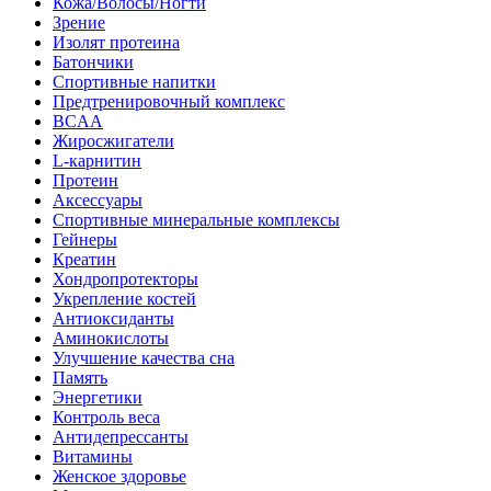
Кожа/Волосы/Ногти
Зрение
Изолят протеина
Батончики
Спортивные напитки
Предтренировочный комплекс
BCAA
Жиросжигатели
L-карнитин
Протеин
Аксессуары
Спортивные минеральные комплексы
Гейнеры
Креатин
Хондропротекторы
Укрепление костей
Антиоксиданты
Аминокислоты
Улучшение качества сна
Память
Энергетики
Контроль веса
Антидепрессанты
Витамины
Женское здоровье