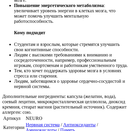
мозге.
Повышение энергетического метаболизма
:
увеличивает уровень энергии в клетках мозга, что
может помочь улучшить ментальную
работоспособность.
Кому подходит
Студентам и взрослым, которые стремятся улучшить
свои когнитивные способности.
Людям с высокими требованиями к вниманию и
сосредоточенности, например, профессиональным
игрокам, спортсменам и работникам умственного труда.
Тем, кто хочет поддержать здоровье мозга в условиях
стресса или старения.
Людям, заботящимся о здоровье сердечно-сосудистой и
нервной системы.
Дополнительные ингредиенты: капсула (желатин, вода),
соевый лецитин, микрокристаллическая целлюлоза, диоксид
кремния, стеарат магния (растительный источник). Содержит
аллерген: сою.
Артикул
NEURO
Нервная система
/
Антиоксиданты
/
Категории
Аминокислоты
/
Память