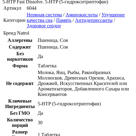
5-HTP Fast Dissolve. 5-HTP (5-гидрокситриптофан)
Артикул
6044
Нервная система
/
Аминокислоты
/
Улучшение
Категории
качества сна
/
Память
/
Антидепрессанты
/
Здоровое сердце
Бренд
Natrol
Аллергены
Пшеница, Соя
Содержит
Пшеница, Соя
Без
Да
наркотиков
Форма
Таблетка
Молока, Яиц, Рыбы, Ракообразных
Моллюсков, Древесных Орехов, Арахиса,
Не содержит
Дрожжей, Искусственных Красителей или
Ароматизаторов, Добавленного Сахара или
Консервантов
Ключевые
5-HTP (5-гидрокситриптофан)
Ингредиенты
Без ГМО
Да
Количество
30
порций
Размер
1 Таблетка