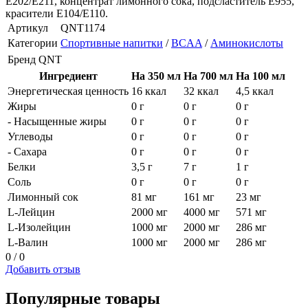
Е202/Е211, концентрат лимонного сока, подсластитель Е955,
красители Е104/Е110.
Артикул
QNT1174
Категории
Спортивные напитки
/
BCAA
/
Аминокислоты
Бренд
QNT
Ингредиент
На 350 мл
На 700 мл
На 100 мл
Энергетическая ценность
16 ккал
32 ккал
4,5 ккал
Жиры
0 г
0 г
0 г
- Насыщенные жиры
0 г
0 г
0 г
Углеводы
0 г
0 г
0 г
- Сахара
0 г
0 г
0 г
Белки
3,5 г
7 г
1 г
Соль
0 г
0 г
0 г
Лимонный сок
81 мг
161 мг
23 мг
L-Лейцин
2000 мг
4000 мг
571 мг
L-Изолейцин
1000 мг
2000 мг
286 мг
L-Валин
1000 мг
2000 мг
286 мг
0 / 0
Добавить отзыв
Популярные товары