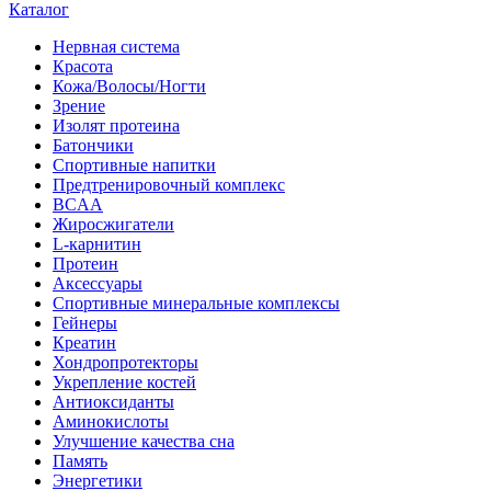
Каталог
Нервная система
Красота
Кожа/Волосы/Ногти
Зрение
Изолят протеина
Батончики
Спортивные напитки
Предтренировочный комплекс
BCAA
Жиросжигатели
L-карнитин
Протеин
Аксессуары
Спортивные минеральные комплексы
Гейнеры
Креатин
Хондропротекторы
Укрепление костей
Антиоксиданты
Аминокислоты
Улучшение качества сна
Память
Энергетики